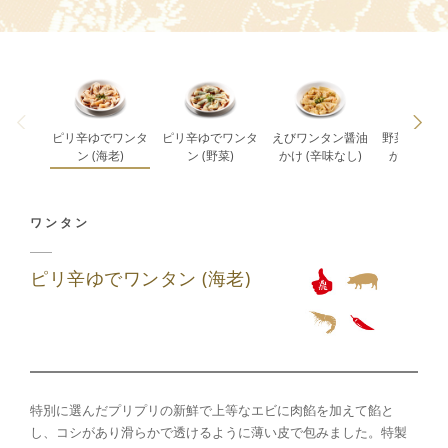
ピリ辛ゆでワンタ
ピリ辛ゆでワンタ
えびワンタン醤油
野菜ワンタ
ン (海老)
ン (野菜)
かけ (辛味なし)
かけ (辛味
ワ ン タ ン
ピリ辛ゆでワンタン (海老)
特別に選んだプリプリの新鮮で上等なエビに肉餡を加えて餡と
し、コシがあり滑らかで透けるように薄い皮で包みました。特製