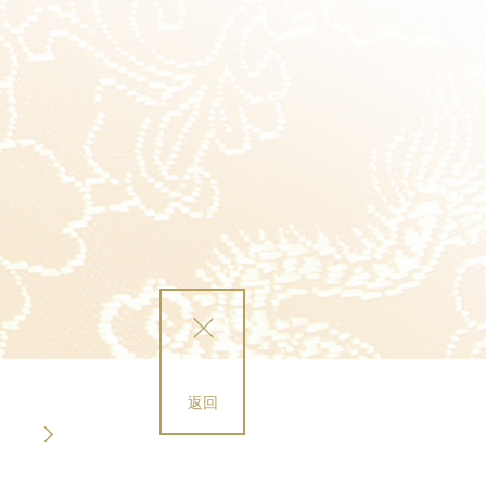
返回
豆沙大包
芝麻大包
芋泥大包
黃金流