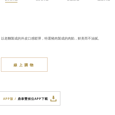
以老麵製成的外皮口感鬆彈，特選豬肉製成的肉餡，鮮美而不油膩。
線上購物
APP版
鼎泰豐候位APP下載