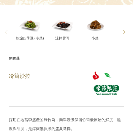
乾煸四季豆 (冷菜)
涼拌雲耳
小菜
烤麩
開胃菜
冷筍沙拉
採用在地當季盛產的綠竹筍，簡單浸煮保留竹筍最原始的鮮度、脆
度與甜度，是涼爽無負擔的盛夏選擇。