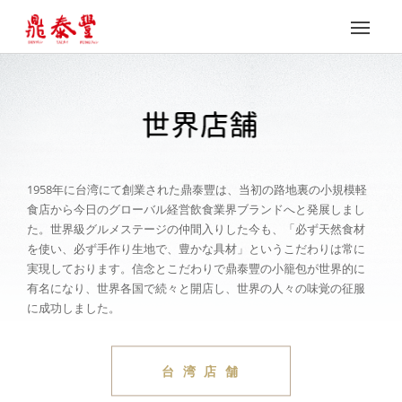
1958年に台湾にて創業された鼎泰豐は、当初の路地裏の小規模軽
食店から今日のグローバル経営飲食業界ブランドへと発展しまし
た。世界級グルメステージの仲間入りした今も、「必ず天然食材
を使い、必ず手作り生地で、豊かな具材」というこだわりは常に
実現しております。信念とこだわりで鼎泰豐の小籠包が世界的に
有名になり、世界各国で続々と開店し、世界の人々の味覚の征服
に成功しました。
台 湾 店 舗