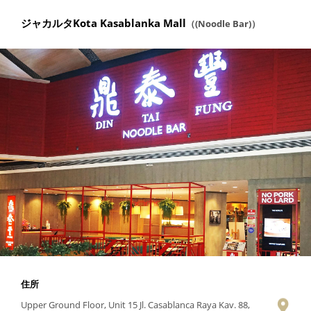
ジャカルタKota Kasablanka Mall
（(Noodle Bar)）
住所
Upper Ground Floor, Unit 15 Jl. Casablanca Raya Kav. 88,