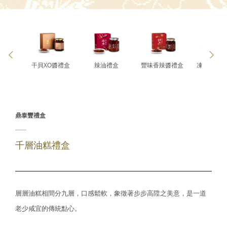
料禮盒
干貝XO醬禮盒
辣油禮盒
豐味香辣醬禮盒
凍頂烏龍茶
市限定)
鼎泰豐禮盒
千層油糕禮盒
層層油糕相間分九層，口感鬆軟，象徵著步步高陞之美意，是一道
老少咸宜的傳統點心。