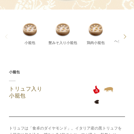
ヘチマとえ
小籠包
蟹みそ入り小籠包
鶏肉小籠包
小籠包
小籠包
トリュフ入り
小籠包
トリュフは「食卓のダイヤモンド」。イタリア産の黒トリュフを