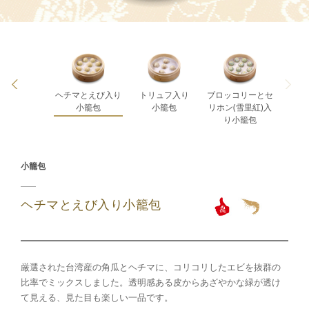
ヘチマとえび入り
トリュフ入り
ブロッコリーとセ
肉小籠包
小籠包
小籠包
リホン(雪里紅)入
り小籠包
小籠包
ヘチマとえび入り小籠包
厳選された台湾産の角瓜とヘチマに、コリコリしたエビを抜群の
比率でミックスしました。透明感ある皮からあざやかな緑が透け
て見える、見た目も楽しい一品です。