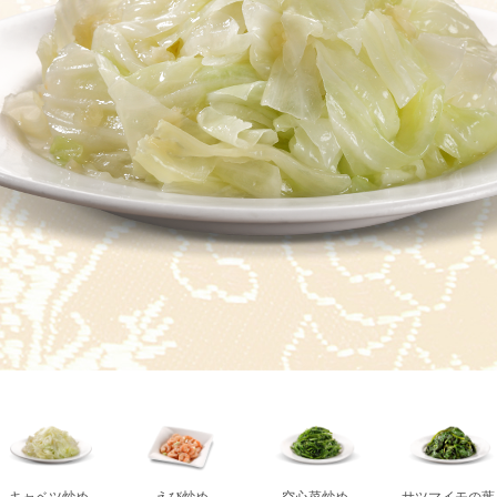
キャベツ炒め
えび炒め
空心菜炒め
サツマイモの葉