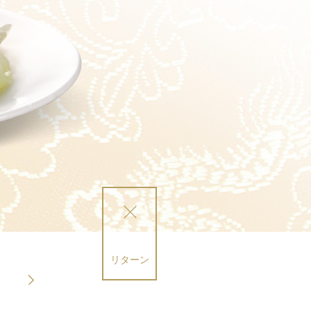
リターン
ほうれん草
ヒョウナ炒め
ヒョウナゆば炒め
ほうれん草炒め