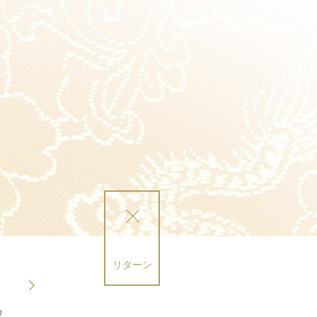
リターン
ワ
えびと豚肉入りワ
トマト・豆腐入り
春雨スープ
サンラータン