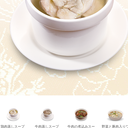
鶏肉蒸しスープ
牛肉蒸しスープ
牛肉の煮込みスー
野菜と豚肉入り