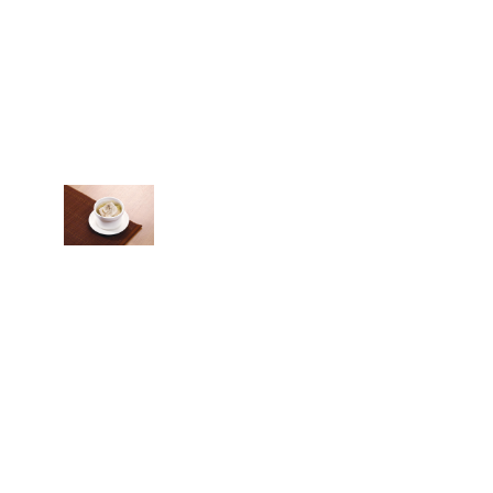
ンタンス一プ
野菜卵スープ
げと豚肉湯
入り