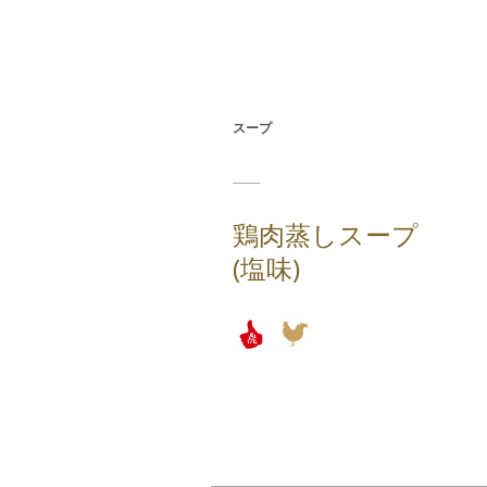
スープ
鶏肉蒸しスープ
(塩味)