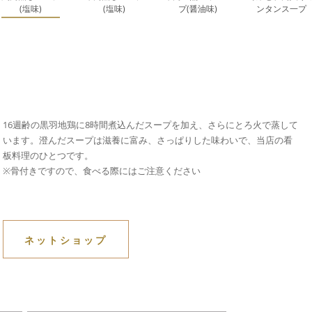
(塩味)
(塩味)
プ(醤油味)
ンタンス一プ
16週齢の黒羽地鶏に8時間煮込んだスープを加え、さらにとろ火で蒸して
います。澄んだスープは滋養に富み、さっぱりした味わいで、当店の看
板料理のひとつです。
※骨付きですので、食べる際にはご注意ください
ネットショップ