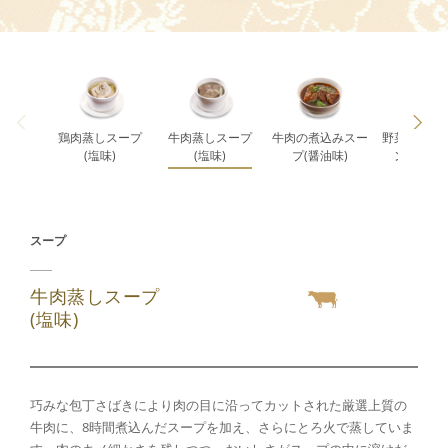
鶏肉蒸しスープ
牛肉蒸しスープ
牛肉の煮込みスー
野菜と豚肉
(塩味)
(塩味)
プ(醤油味)
ンタンス
スープ
牛肉蒸しスープ
(塩味)
巧みな包丁さばきにより肉の目に沿ってカットされた厳選上質の
牛肉に、8時間煮込んだスープを加え、さらにとろ火で蒸していま